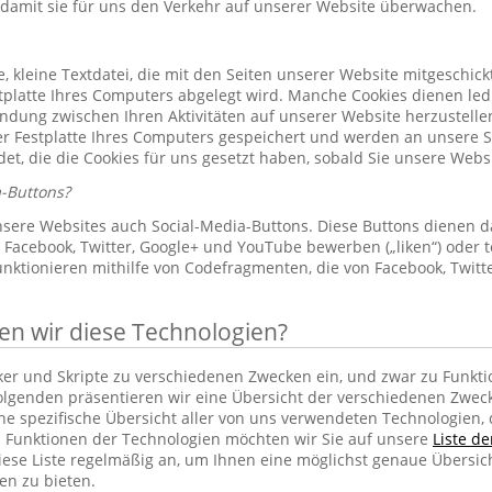
 damit sie für uns den Verkehr auf unserer Website überwachen.
le, kleine Textdatei, die mit den Seiten unserer Website mitgeschic
platte Ihres Computers abgelegt wird. Manche Cookies dienen led
indung zwischen Ihren Aktivitäten auf unserer Website herzustelle
r Festplatte Ihres Computers gespeichert und werden an unsere S
et, die die Cookies für uns gesetzt haben, sobald Sie unsere Web
-Buttons?
sere Websites auch Social-Media-Buttons. Diese Buttons dienen d
Facebook, Twitter, Google+ und YouTube bewerben („liken“) oder te
unktionieren mithilfe von Codefragmenten, die von Facebook, Twit
 wir diese Technologien?
cker und Skripte zu verschiedenen Zwecken ein, und zwar zu Funkti
lgenden präsentieren wir eine Übersicht der verschiedenen Zwec
ine spezifische Übersicht aller von uns verwendeten Technologien
 Funktionen der Technologien möchten wir Sie auf unsere
Liste d
iese Liste regelmäßig an, um Ihnen eine möglichst genaue Übersic
en zu bieten.