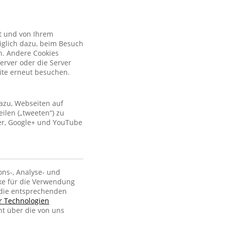
kt und von Ihrem
iglich dazu, beim Besuch
n. Andere Cookies
erver oder die Server
site erneut besuchen.
azu, Webseiten auf
ilen („tweeten“) zu
ter, Google+ und YouTube
ons-, Analyse- und
ke für die Verwendung
, die entsprechenden
er Technologien
ht über die von uns