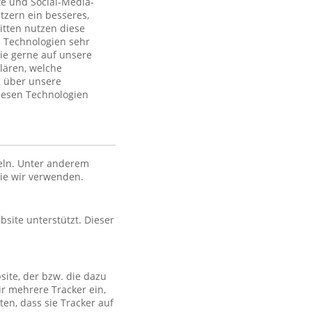
te und Social-Media-
tzern ein besseres,
itten nutzen diese
 Technologien sehr
ie gerne auf unsere
lären, welche
n über unsere
iesen Technologien
eln. Unter anderem
die wir verwenden.
bsite unterstützt. Dieser
site, der bzw. die dazu
ir mehrere Tracker ein,
en, dass sie Tracker auf