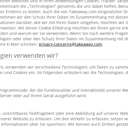
ihren Websites und in ihren Anwendungen Cookies, Tracker, Skrip
emeinsam die „Technologien“ genannt), die uns dabei helfen, Benu
res Erlebnis zu bieten. Auch die von Takeaway.com eingesetzten Dr
h nehmen wir den Schutz Ihrer Daten im Zusammenhang mit diesen
rmationen darüber, wie wir mit Ihren Daten umgehen, möchten wir S
rweisen. Mit dieser Cookie-Erklärung möchten wir Ihnen gerne erk
nden und warum wir sie verwenden. Wenn Sie noch weitere Frage
ogien oder über den Schutz Ihrer Daten im Zusammenhang mit d
ine E-Mail schicken:
privacy-concerns@takeaway.com
.
gien verwenden wir?
hnt, verwenden wir verschiedene Technologien, um Daten zu samm
ker und Cookies ein. Im Folgenden erläutern wir die Technologien, 
r Programmcode, der die Funktionalität und Interaktivität unserer We
erver oder auf Ihrem Gerät ausgeführt wird.
es, unsichtbares Textfragment oder eine Abbildung auf unserer Web
nserer Website zu erfassen. Um den Verkehr zu erfassen, setzen w
 Informationen über Sie speichern. Wir können auch Dritten gestatt